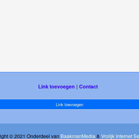
Link toevoegen
Contact
Link toevoegen
ight © 2021 Onderdeel van
BaakmanMedia
&
Vrolijk Internet S