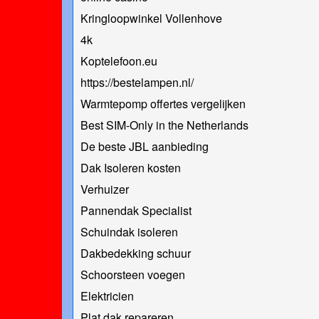
Kringloopwinkel Vollenhove
4k
Koptelefoon.eu
https://bestelampen.nl/
Warmtepomp offertes vergelijken
Best SIM-Only in the Netherlands
De beste JBL aanbieding
Dak Isoleren kosten
Verhuizer
Pannendak Specialist
Schuindak isoleren
Dakbedekking schuur
Schoorsteen voegen
Elektricien
Plat dak repareren