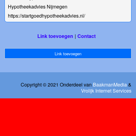
Hypotheekadvies Nijmegen
https://startgoedhypotheekadvies.nl/
Link toevoegen
Contact
Link toevoegen
Copyright © 2021 Onderdeel van
BaakmanMedia
&
Vrolijk Internet Services