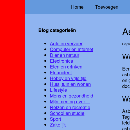
Home
Toevoegen
A
Blog categorieën
Auto en vervoer
Gepla
Computer en internet
Wa
Dier en natuur
Electronica
Eten en drinken
Ee
Financieel
asb
Hobby en vrije tijd
en 
Huis, tuin en wonen
doc
Lifestyle
Mens en gezondheid
Wa
Mijn mening over ...
Reizen en recreatie
Asb
School en studie
Teg
Sport
lei
Zakelijk
asb