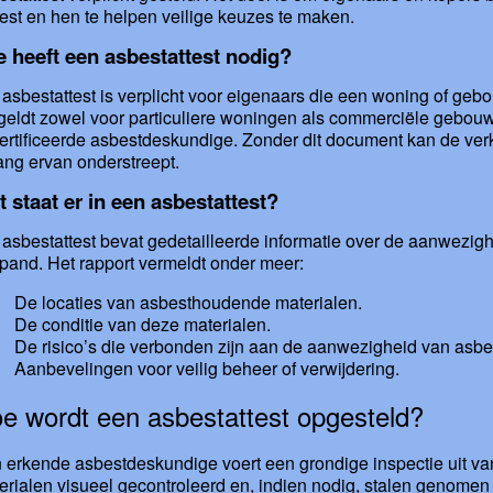
est en hen te helpen veilige keuzes te maken.
 heeft een asbestattest nodig?
 asbestattest is verplicht voor eigenaars die een woning of ge
 geldt zowel voor particuliere woningen als commerciële gebou
ertificeerde asbestdeskundige. Zonder dit document kan de ver
ang ervan onderstreept.
 staat er in een asbestattest?
 asbestattest bevat gedetailleerde informatie over de aanwezig
 pand. Het rapport vermeldt onder meer:
De locaties van asbesthoudende materialen.
De conditie van deze materialen.
De risico’s die verbonden zijn aan de aanwezigheid van asbe
Aanbevelingen voor veilig beheer of verwijdering.
e wordt een asbestattest opgesteld?
 erkende asbestdeskundige voert een grondige inspectie uit va
erialen visueel gecontroleerd en, indien nodig, stalen genomen