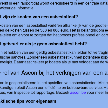
werkt in een rapport dat wordt geregistreerd in een centrale da
wkeurige informatie.
 zijn de kosten van een asbestattest?
kosten van een asbestattest variëren afhankelijk van de groott
gen de kosten tussen de 300 en 600 euro. Het is belangrijk om 
akelen om ervoor te zorgen dat het proces professioneel en corr
 gebeurt er als je geen asbestattest hebt?
 niet hebben van een geldig asbestattest kan leiden tot vertrag
idische sancties. Zonder een asbestattest kunnen potentiële kop
oeilijkt. Daarnaast riskeer je boetes als je niet voldoet aan de w
 rol van Ascon bij het verkrijgen van een a
on is gespecialiseerd in het opstellen van asbestattesten. Met 
kundigen biedt Ascon een efficiënte en betrouwbare service. Het
ces, van inspectie tot rapportage. Bezoek
ascon.be
voor meer in
ktische tips voor eigenaars