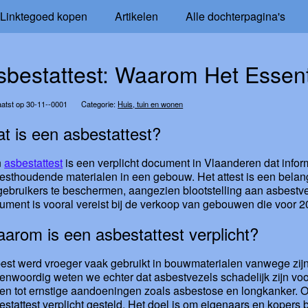
Linktegoed kopen
Artikelen
Alle dochterpagina's
sbestattest: Waarom Het Essent
atst op 30-11--0001
Categorie:
Huis, tuin en wonen
t is een asbestattest?
n
asbestattest
is een verplicht document in Vlaanderen dat info
esthoudende materialen in een gebouw. Het attest is een bela
gebruikers te beschermen, aangezien blootstelling aan asbestvez
ument is vooral vereist bij de verkoop van gebouwen die voor 
arom is een asbestattest verplicht?
est werd vroeger vaak gebruikt in bouwmaterialen vanwege zij
enwoordig weten we echter dat asbestvezels schadelijk zijn voo
den tot ernstige aandoeningen zoals asbestose en longkanker. Om
estattest verplicht gesteld. Het doel is om eigenaars en koper