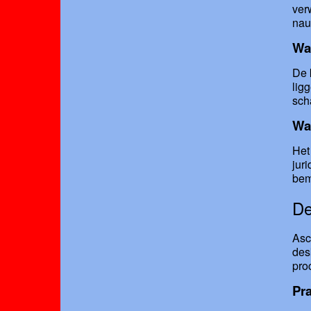
ver
nau
Wat
De 
lig
sch
Wat
Het
jur
bem
De
Asc
des
pro
Pra