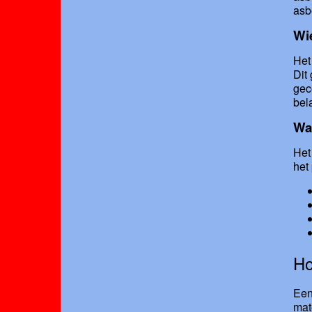
asb
Wie
Het
Dit
gec
bel
Wat
Het
het
Ho
Een
mat